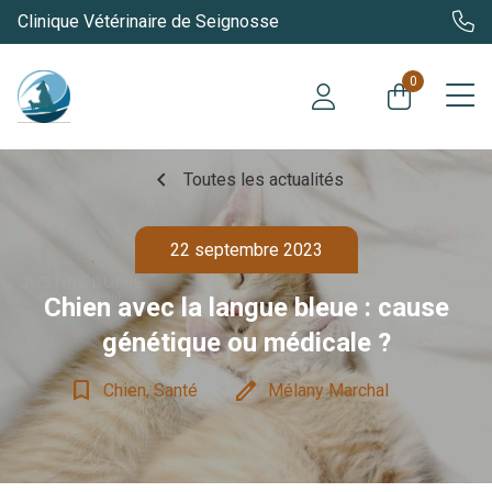
Clinique Vétérinaire de Seignosse
0
chevron_left
Toutes les actualités
22 septembre 2023
Chien avec la langue bleue : cause
génétique ou médicale ?
bookmark_border
edit
Chien, Santé
Mélany Marchal