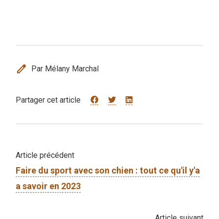
edit
Par Mélany Marchal
Partager cet article
Article précédent
Faire du sport avec son chien : tout ce qu'il y'a
a savoir en 2023
Article suivant