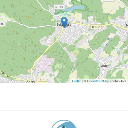
Leaflet
| ©
OpenStreetMap
contributors