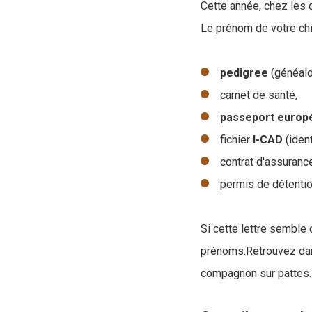
Cette année, chez les c
Le prénom de votre chi
pedigree
(généalo
carnet de santé,
passeport europ
fichier
I-CAD
(iden
contrat d'assuranc
permis de détentio
Si cette lettre semble 
prénoms.Retrouvez dans
compagnon sur pattes.