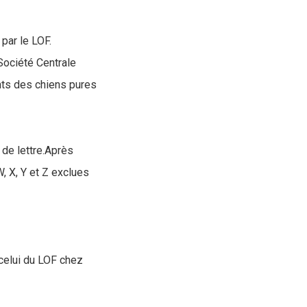
par le LOF.
Société Centrale
ants des chiens pures
 de lettre.Après
, X, Y et Z exclues
 celui du LOF chez