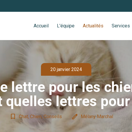
Accueil
L'équipe
Actualités
Services
20 janvier 2024
e lettre pour les chi
 quelles lettres pour
bookmark_border
edit
Chat, Chien, Conseils
Mélany Marchal