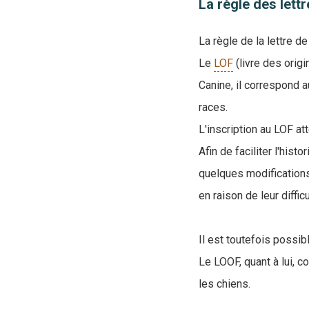
La règle des lettr
La règle de la lettre d
Le
LOF
(livre des orig
Canine, il correspond a
races.
L'inscription au LOF at
Afin de faciliter l'his
quelques modifications,
en raison de leur diffic
Il est toutefois possibl
Le LOOF, quant à lui, c
les chiens.