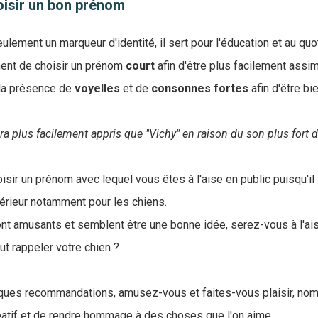
oisir un bon prénom
lement un marqueur d'identité, il sert pour l'éducation et au quo
tinent de choisir un prénom
court
afin d'être plus facilement assim
la présence de
voyelles
et de
consonnes
fortes
afin d'être bi
ra plus facilement appris que "Vichy" en raison du son plus fort d
oisir un prénom avec lequel vous êtes à l'aise en public puisqu'il
térieur notamment pour les chiens.
nt amusants et semblent être une bonne idée, serez-vous à l'ais
aut rappeler votre chien ?
ques recommandations, amusez-vous et faites-vous plaisir, no
éatif et de rendre hommage à des choses que l'on aime.