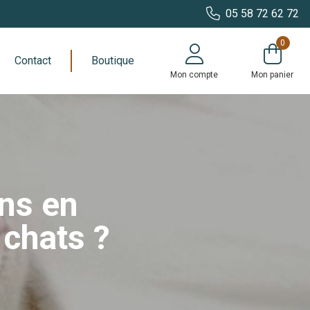
05 58 72 62 72
0
Contact
Boutique
Mon compte
Mon panier
ens en
 chats ?