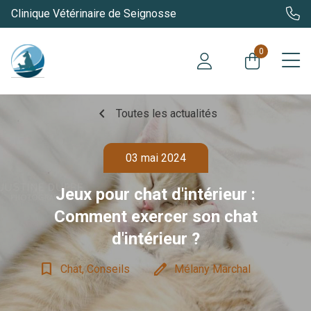
Clinique Vétérinaire de Seignosse
0
chevron_left
Toutes les actualités
03 mai 2024
Jeux pour chat d'intérieur :
Comment exercer son chat
d'intérieur ?
bookmark_border
edit
Chat, Conseils
Mélany Marchal