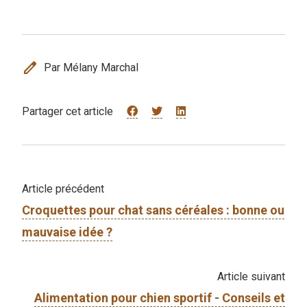
edit
Par Mélany Marchal
Partager cet article
Article précédent
Croquettes pour chat sans céréales : bonne ou
mauvaise idée ?
Article suivant
Alimentation pour chien sportif - Conseils et