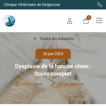
Clinique Vétérinaire de Seignosse
0
chevron_left
Toutes les actualités
26 juin 2024
Dysplasie de la hanche chien :
Guide complet
bookmark_border
edit
Chien, Santé
Mélany Marchal