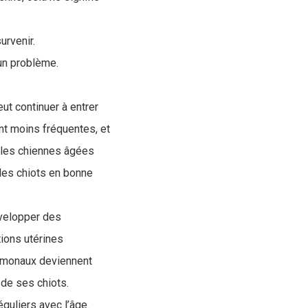
urvenir.
 un problème.
t continuer à entrer
ent moins fréquentes, et
e les chiennes âgées
 des chiots en bonne
évelopper des
ions utérines
hormonaux deviennent
 de ses chiots.
guliers avec l’âge.