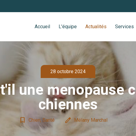
Accueil
L'équipe
Actualités
Services
28 octobre 2024
-t'il une menopause c
chiennes
bookmark_border
edit
Chien, Santé
Mélany Marchal