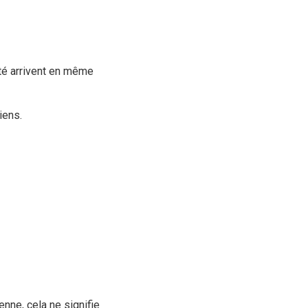
ité arrivent en même
iens.
nne, cela ne signifie