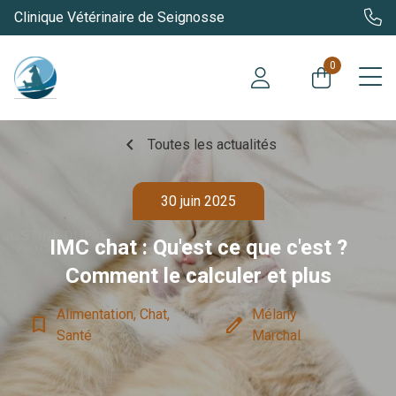
Clinique Vétérinaire de Seignosse
0
chevron_left
Toutes les actualités
30 juin 2025
IMC chat : Qu'est ce que c'est ?
Comment le calculer et plus
Alimentation, Chat,
Mélany
bookmark_border
edit
Santé
Marchal