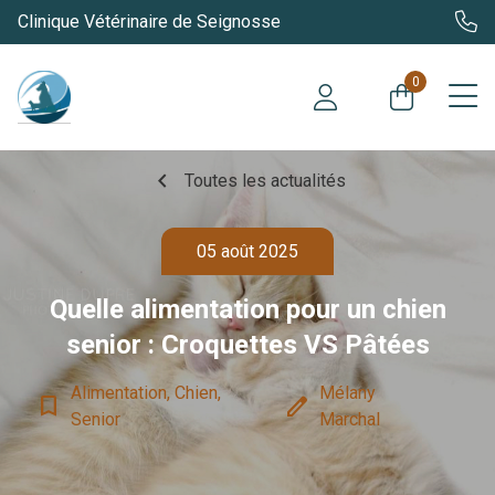
Clinique Vétérinaire de Seignosse
0
chevron_left
Toutes les actualités
05 août 2025
Quelle alimentation pour un chien
senior : Croquettes VS Pâtées
Alimentation, Chien,
Mélany
bookmark_border
edit
Senior
Marchal