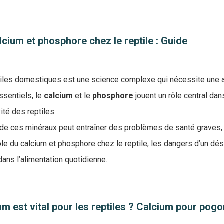
cium et phosphore chez le reptile : Guide
tiles domestiques est une science complexe qui nécessite une att
ssentiels, le
calcium
et le
phosphore
jouent un rôle central dans
ité des reptiles.
e ces minéraux peut entraîner des problèmes de santé graves, 
rôle du calcium et phosphore chez le reptile, les dangers d’un dé
ans l’alimentation quotidienne.
um est vital pour les reptiles ? Calcium pour pogo