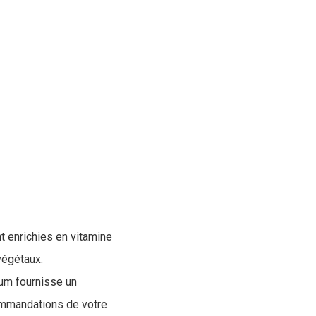
t enrichies en vitamine
végétaux.
rium fournisse un
commandations de votre