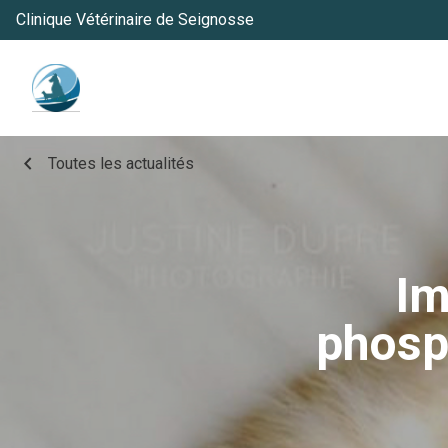
Clinique Vétérinaire de Seignosse
chevron_left
Toutes les actualités
Im
phosph