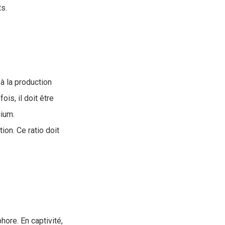
ts.
à la production
is, il doit être
cium.
ion. Ce ratio doit
hore. En captivité,