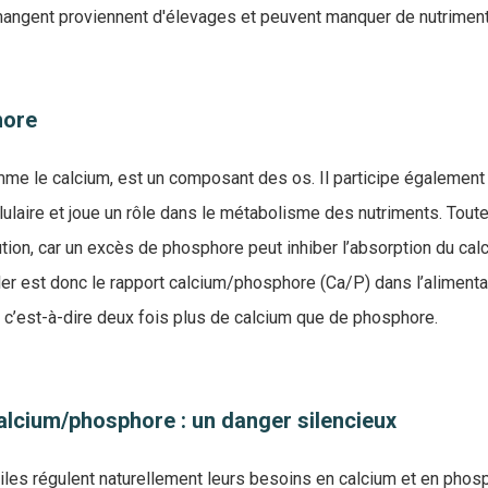
 mangent proviennent d'élevages et peuvent manquer de nutrimen
hore
me le calcium, est un composant des os. Il participe également 
lulaire et joue un rôle dans le métabolisme des nutriments. Toutefo
tion, car un excès de phosphore peut inhiber l’absorption du cal
ler est donc le rapport calcium/phosphore (Ca/P) dans l’alimentat
, c’est-à-dire deux fois plus de calcium que de phosphore.
alcium/phosphore : un danger silencieux
tiles régulent naturellement leurs besoins en calcium et en phosp