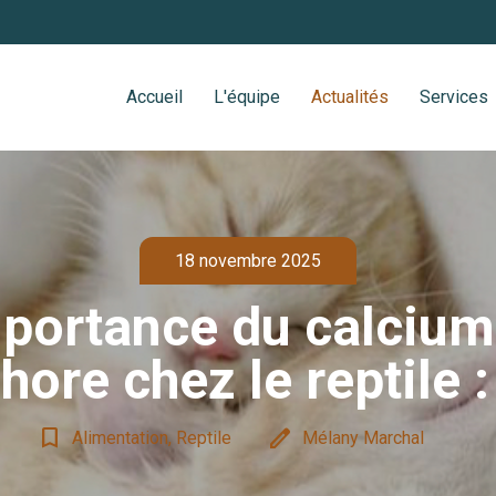
Accueil
L'équipe
Actualités
Services
18 novembre 2025
portance du calcium
ore chez le reptile 
bookmark_border
edit
Alimentation, Reptile
Mélany Marchal