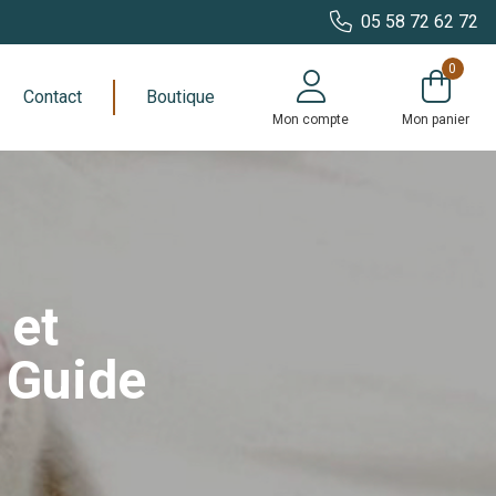
05 58 72 62 72
0
Contact
Boutique
Mon compte
Mon panier
 et
: Guide