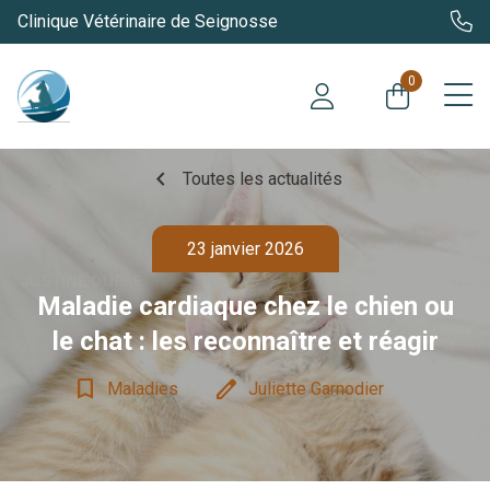
Clinique Vétérinaire de Seignosse
0
chevron_left
Toutes les actualités
23 janvier 2026
Maladie cardiaque chez le chien ou
le chat : les reconnaître et réagir
bookmark_border
edit
Maladies
Juliette Garnodier