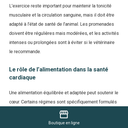
L’exercice reste important pour maintenir la tonicité
musculaire et la circulation sanguine, mais il doit être
adapté à l’état de santé de l’animal. Les promenades
doivent être régulières mais modérées, et les activités
intenses ou prolongées sont à éviter si le vétérinaire
le recommande.
Le rôle de l’alimentation dans la santé
cardiaque
Une alimentation équilibrée et adaptée peut soutenir le
cœur. Certains régimes sont spécifiquement formulés
storefront
pour réduire la charge cardiaque, contrôler le poids et
fournir les nutriments essentiels, comme les acides
Boutique
en ligne