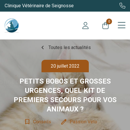
Clinique Vétérinaire de Seignosse
0
chevron_left
Toutes les actualités
20 juillet 2022
PETITS BOBOS ET GROSSES
URGENCES, QUEL KIT DE
PREMIERS SECOURS POUR VOS
ANIMAUX ?
bookmark_border
edit
Conseils
Passion Véto