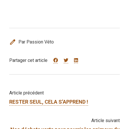
edit
Par Passion Véto
Partager cet article
Article précédent
RESTER SEUL, CELA S’APPREND !
Article suivant