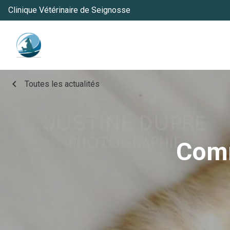
Clinique Vétérinaire de Seignosse
chevron_left
Toutes les actualités
Comm