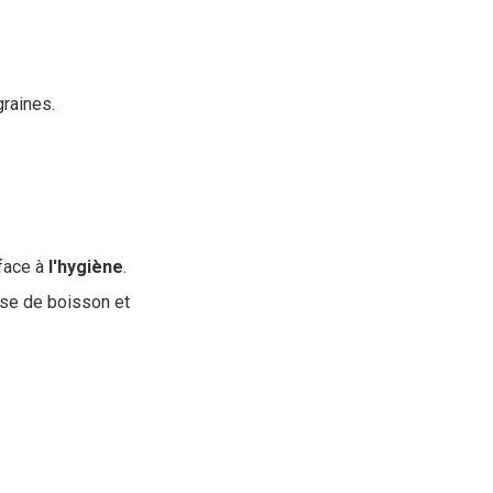
raines.
face à
l'hygiène
.
ise de boisson et