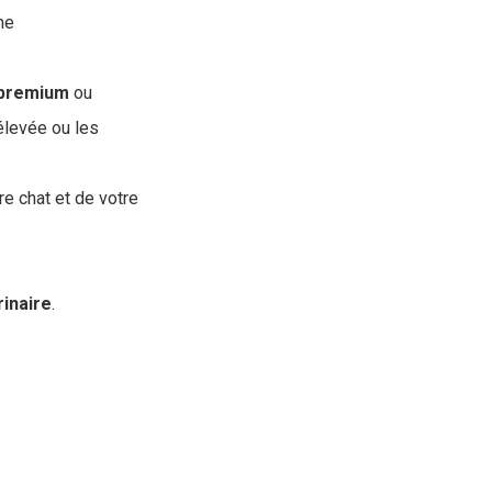
ne
premium
ou
 élevée ou les
re chat et de votre
rinaire
.