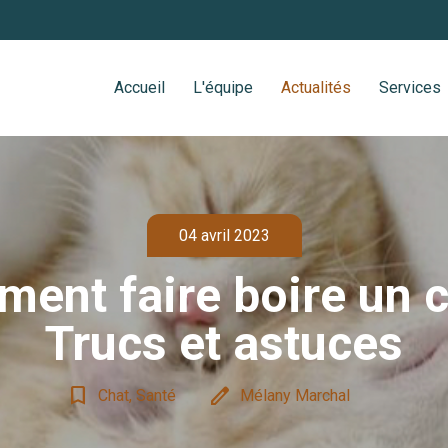
Accueil
L'équipe
Actualités
Services
04 avril 2023
ent faire boire un c
Trucs et astuces
bookmark_border
edit
Chat, Santé
Mélany Marchal