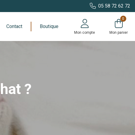
05 58 72 62 72
0
Contact
Boutique
Mon compte
Mon panier
hat ?