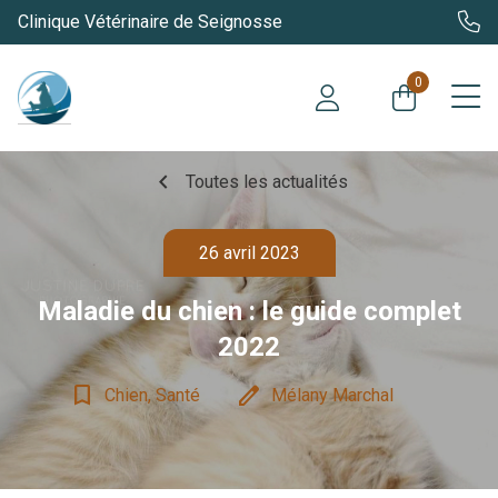
Clinique Vétérinaire de Seignosse
0
chevron_left
Toutes les actualités
26 avril 2023
Maladie du chien : le guide complet
2022
bookmark_border
edit
Chien, Santé
Mélany Marchal