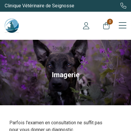
Clinique Vétérinaire de Seignosse
0
chevron_left
Tous les services
Imagerie
Parfois l'examen en consultation ne suffit pas
pour vous donner un diagnostic.