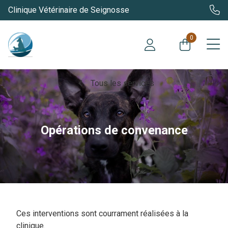
Clinique Vétérinaire de Seignosse
0
chevron_left
Tous les services
Opérations de convenance
Ces interventions sont courrament réalisées à la
clinique.