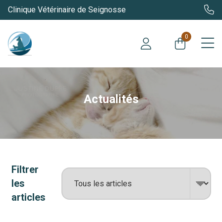
Clinique Vétérinaire de Seignosse
0
Actualités
Filtrer
les
articles